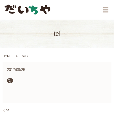
メ
tel
HOME
tel
2017/09/25
tel