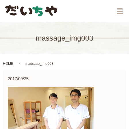
メ
massage_img003
HOME
massage_img003
2017/09/25