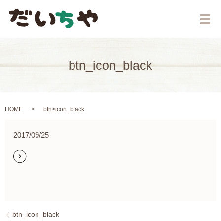
メ
btn_icon_black
HOME
btn_icon_black
2017/09/25
btn_icon_black