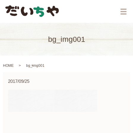
メ
bg_img001
HOME
bg_img001
2017/09/25