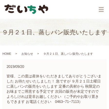
メ
９月２１日、蒸しパン販売いたします
HOME
お知らせ
９月２１日、蒸しパン販売いたします
2019/09/20
皆様、この度は産休をいただきましてありがとうございま
した お待たせいたしました！ 急ですが ９月２１日土曜日
に蒸しパンの販売をいたします 定番の具材から 秋限定の
お味までご用意する予定です 次回の販売が未定ですので
よろしければ是非お越しください （ご予約やお取り置き
もできます お電話ください 0463−71−7113）